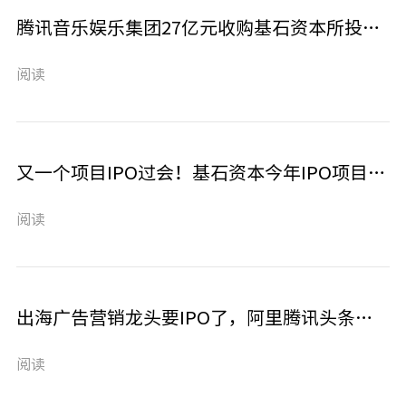
腾讯音乐娱乐集团27亿元收购基石资本所投企业懒人听书100%股权
阅读
又一个项目IPO过会！基石资本今年IPO项目已达11个，这次是科学养猪企业神农股份
阅读
出海广告营销龙头要IPO了，阿里腾讯头条都是它的客户
阅读