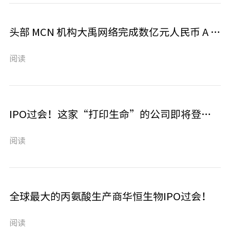
头部 MCN 机构大禹网络完成数亿元人民币 A 轮融资，向品牌多元化经营之路迈进
阅读
IPO过会！这家“打印生命”的公司即将登陆A股，海归博士要打造再生医学龙头！
阅读
全球最大的丙氨酸生产商华恒生物IPO过会！
阅读