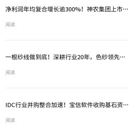
净利润年均复合增长逾300%！神农集团上市，逐鹿万亿生猪市场
阅读
一根纱线做到底！深耕行业20年，色纱领先企业富春染织今日上市！
阅读
IDC行业并购整合加速！宝信软件收购基石资本所投企业飞马智科
阅读