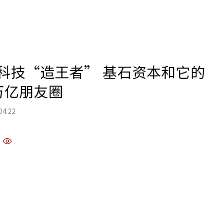
科技“造王者” 基石资本和它的
万亿朋友圈
04.22