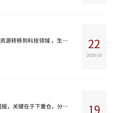
基石资本张维：财富效应和资本市场泡沫，会将更多社会资源转移到科技领域 ，生物医药、信息技术等行业必将诞生数家世界级企业
22
2020-10
基石资本22条投资方法论全文首次披露！4个月3单10亿回报，关键在于下重仓，分散投资都是错的！
19