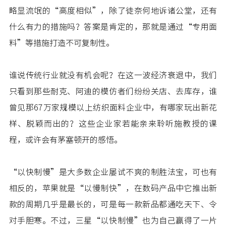
略显流氓的“高度相似”，除了徒奈何地诉诸公堂，还有
什么有力的措施吗？答案是肯定的，那就是通过“专用面
料”等措施打造不可复制性。
谁说传统行业就没有机会呢？在这一波经济衰退中，我们
只看到那些耐克、阿迪的模仿者们纷纷关店、去库存，谁
曾见那67万家规模以上纺织面料企业中，有哪家玩出新花
样、脱颖而出的？这些企业家若能亲来聆听施教授的课
程，或许会有茅塞顿开的感悟。
“以快制慢”是大多数企业屡试不爽的制胜法宝，可也有
相反的，苹果就是“以慢制快”，在数码产品中它推出新
款的周期几乎是最长的，可是每一款新品都通吃天下、令
对手胆寒。不过，三星“以快制慢”也为自己赢得了一片