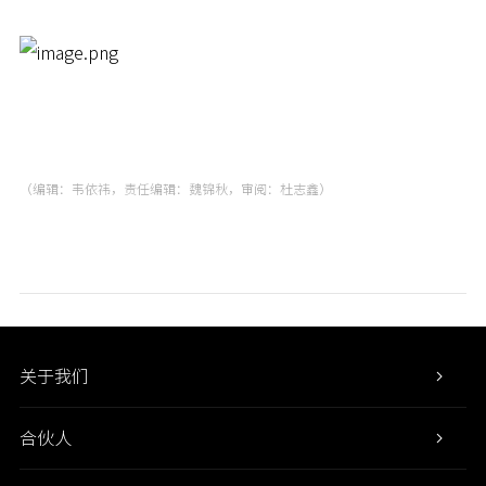
（编辑：韦依祎，责任编辑：魏锦秋，审阅：杜志鑫）
关于我们
合伙人