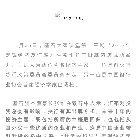
2月25日，基石大家课堂第十三期《2017年
宏观经济及汇率》在苏州凯宾斯基酒店成功举
办。主讲人为两位著名经济学家，一位是前央行
货币政策委员会委员余永定，另一位是中国银行
业协会首席经济学家巴曙松。
基石资本董事长张维在致辞中表示，
汇率对投
资总会有影响，央行有其出牌方式。未来十年的
投资主题，既包括所谓的中概股回归，也包括从
国外买一些优质的企业和产业，这是中国企业转
型升级的必由之路。
“我常说投资与宏观经济无