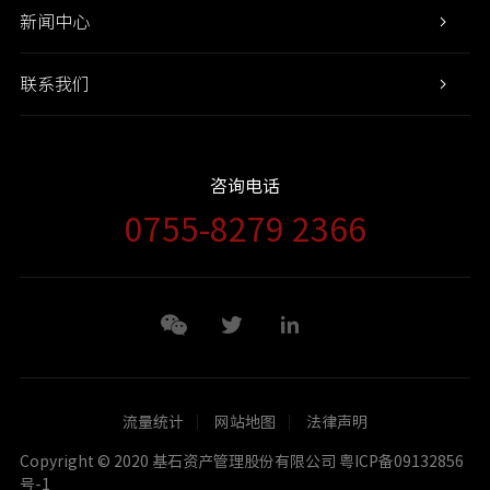
新闻中心
联系我们
咨询电话
0755-8279 2366
流量统计
网站地图
法律声明
Copyright © 2020 基石资产管理股份有限公司 粤ICP备09132856
号-1