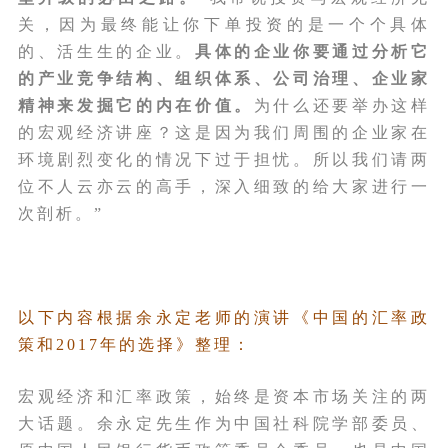
关，因为最终能让你下单投资的是一个个具体
的、活生生的企业。
具体的企业你要通过分析它
的产业竞争结构、组织体系、公司治理、企业家
精神来发掘它的内在价值。
为什么还要举办这样
的宏观经济讲座？这是因为我们周围的企业家在
环境剧烈变化的情况下过于担忧。所以我们请两
位不人云亦云的高手，深入细致的给大家进行一
次剖析。”
以下内容根据余永定老师的演讲《中国的汇率政
策和2017年的选择》整理：
宏观经济和汇率政策，始终是资本市场关注的两
大话题。余永定先生作为中国社科院学部委员、