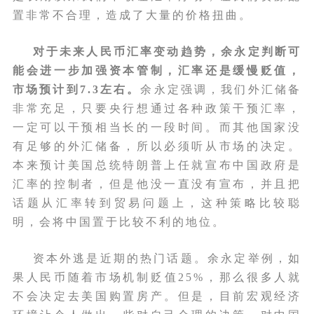
置非常不合理，造成了大量的价格扭曲。
对于未来人民币汇率变动趋势，余永定判断可
能会进一步加强资本管制，汇率还是缓慢贬值，
市场预计到7.3左右。
余永定强调，我们外汇储备
非常充足，只要央行想通过各种政策干预汇率，
一定可以干预相当长的一段时间。而其他国家没
有足够的外汇储备，所以必须听从市场的决定。
本来预计美国总统特朗普上任就宣布中国政府是
汇率的控制者，但是他没一直没有宣布，并且把
话题从汇率转到贸易问题上，这种策略比较聪
明，会将中国置于比较不利的地位。
资本外逃是近期的热门话题。余永定举例，如
果人民币随着市场机制贬值25%，那么很多人就
不会决定去美国购置房产。但是，目前宏观经济