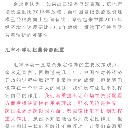
余永定认为，如果出口没有良好表现，房地产
增长速度比2016年放缓，而中国基础设施投资规
模已经很高向上空间有限，综合起来中国2017年
经济增长速度要比2016年放缓，继续下行并且孕
育着转折的可能性。
汇率不浮动扭曲资源配置
汇率浮动一直是余永定倡导的主要政策观点。
余永定直言，回顾过去几十年，中国在对外经济
开放的过程中取得了非常重大的成绩，但是我们
也存在一个非常大的问题：我们没有让汇率发挥
它自己的作用。
我们着重提出让市场在资源配置
方面发挥决定性作用的理念，那么无论是跨界、
跨国境还是跨期限方面，都应该让汇率机制发挥
重大作用。
虽然不知道能否起到决定性作用，但
是长期以来我们不敢让汇率浮动，让我们资源配