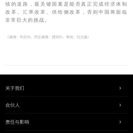
续的道路，最关键因素是能否真正完成经济体制
改革、汇率改革、供给侧改革，否则中国将面临
非常巨大的挑战。
（编辑：韦依祎，责任编辑：魏锦秋，审阅：杜志鑫）
关于我们
合伙人
责任与影响