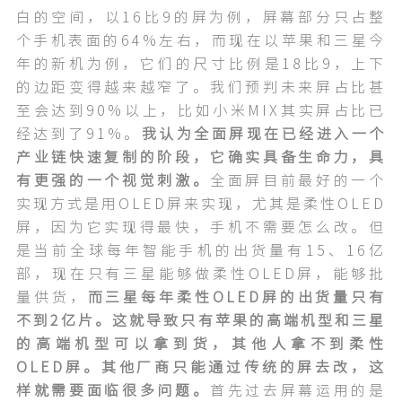
白的空间，以16比9的屏为例，屏幕部分只占整
个手机表面的64%左右，而现在以苹果和三星今
年的新机为例，它们的尺寸比例是18比9，上下
的边距变得越来越窄了。我们预判未来屏占比甚
至会达到90%以上，比如小米MIX其实屏占比已
经达到了91%。
我认为全面屏现在已经进入一个
产业链快速复制的阶段，它确实具备生命力，具
有更强的一个视觉刺激。
全面屏目前最好的一个
实现方式是用OLED屏来实现，尤其是柔性OLED
屏，因为它实现得最快，手机不需要怎么改。但
是当前全球每年智能手机的出货量有15、16亿
部，现在只有三星能够做柔性OLED屏，能够批
量供货，
而三星每年柔性OLED屏的出货量只有
不到2亿片。这就导致只有苹果的高端机型和三星
的高端机型可以拿到货，其他人拿不到柔性
OLED屏。其他厂商只能通过传统的屏去改，这
样就需要面临很多问题。
首先过去屏幕运用的是