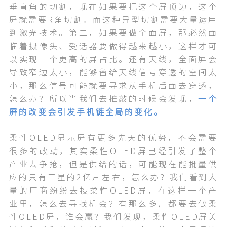
垂直角的切割，现在如果要把这个屏顶边，这个
屏就需要R角切割。而这种异型切割需要大量运用
到激光技术。第二，如果要做全面屏，那必然面
临着摄像头、受话器要做得越来越小，这样才可
以实现一个更高的屏占比。还有天线，全面屏会
导致窄边太小，能够留给天线信号穿透的空间太
小，那么信号可能就要寻求从手机后面去穿透，
怎么办？所以当我们去推敲的时候会发现，
一个
屏的改变会引发手机链全局的变化。
柔性OLED显示屏有更多先天的优势，不会需要
很多的改动，其实柔性OLED屏已经引发了整个
产业去争抢，但是供给的话，可能现在能批量供
应的只有三星的2亿片左右，怎么办？我们看到大
量的厂商纷纷去投柔性OLED屏，在这样一个产
业里，怎么去寻找机会？有那么多厂都要去做柔
性OLED屏，谁会赢？我们发现，柔性OLED屏关