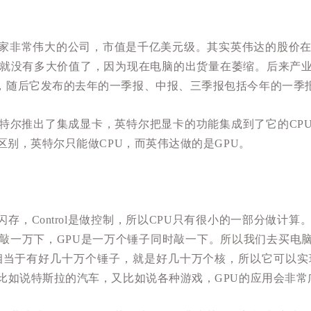
非常伟大的公司，市值是千亿美元级。其实英伟达的股价在20
司就没有多大价值了，因为现在电脑的出货量在萎缩。后来产
，随后它发布的去年的一季报、中报、三季报包括今年的一季
特尔推出了集成显卡，英特尔把显卡的功能集成到了它的CP
的区别，英特尔只能做CPU，而英伟达做的是GPU。
是做闪存，Control是做控制，所以CPU只有很小的一部分做
子敲一万下，GPU是一万个锤子同时敲一下。所以我们去买
它相当于有好几十万个锤子，就是好几十万个核，所以它可以
比如说特斯拉的汽车，又比如说各种游戏，GPU的应用会非常