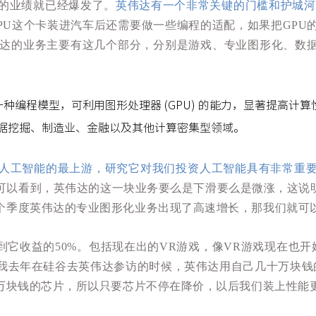
达的业绩就已经爆发了。
英伟达有一个非常关键的门槛和护城河，
PU这个卡装进汽车后还需要做一些编程的适配，如果把GPU
达的业务主要有这几个部分，分别是游戏、专业图形化、数据
编程模型，可利用图形处理器 (GPU) 的能力，显著提高计算性能
据挖掘、制造业、金融以及其他计算密集型领域。
人工智能的最上游，研究它对我们投资人工智能具有非常重
们可以看到，英伟达的这一块业务要么是下滑要么是微涨，这说
个季度英伟达的专业图形化业务出现了高速增长，那我们就可以
到它收益的50%。包括现在出的VR游戏，像VR游戏现在也开
我去年在硅谷去英伟达参访的时候，英伟达用自己几十万块钱的
万块钱的芯片，所以只要芯片不停在降价，以后我们装上性能更