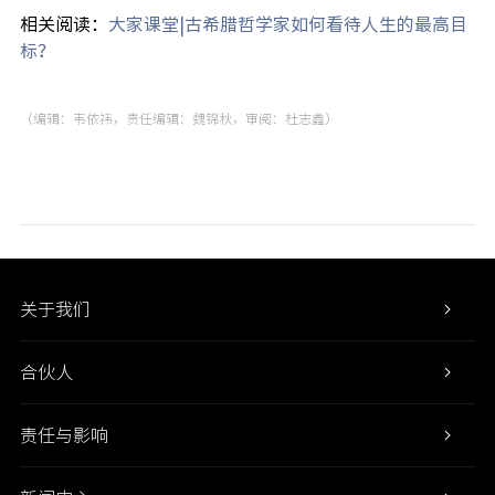
相关阅读：
大家课堂|古希腊哲学家如何看待人生的最高目
标？
（编辑：韦依祎，责任编辑：魏锦秋，审阅：杜志鑫）
关于我们
合伙人
责任与影响