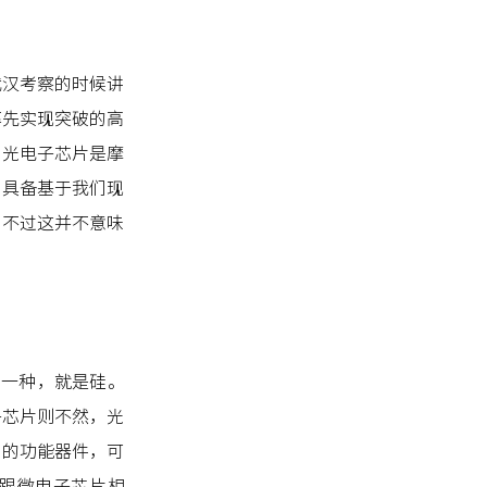
武汉考察的时候讲
率先实现突破的高
，光电子芯片是摩
它具备基于我们现
。不过这并不意味
有一种，就是硅。
子芯片则不然，光
同的功能器件，可
跟微电子芯片相