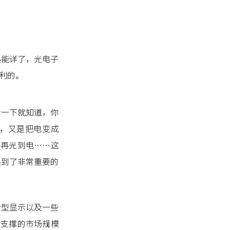
熟能详了，光电子
利的。
看一下就知道，你
，又是把电变成
—再光到电……这
起到了非常重要的
新型显示以及一些
与支撑的市场规模