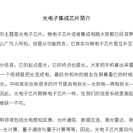
光电子集成芯片简介
的主题是光电子芯片。微电子芯片或者集成电路大家都已经耳
么广为人所知，但是从功能而言，它其实与微电子芯片是互补互
分信息，它的起点是光，它的终点也是光。大家把手机拿出来
拍一个视频是把光变成电，最后你和你的朋友在屏幕看它的时候
光。中间其实也有很多的环节是由电到光—光到电—再电到光
因此，光电子芯片跟微电子芯片一样，在我们的信息系统里面
者缺一不可。
用领域包括光电感知成像、光纤通信、数据互连、激光雷达、
—光计算、量子通信与量子计算等等，因此，光电子芯片面向