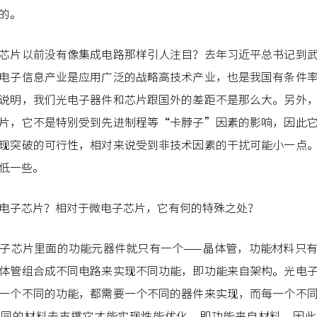
的。
芯片以前没有像集成电路那样引人注目？去年习近平总书记到
电子信息产业是应用广泛的战略高技术产业，也是我国有条件
说明，我们光电子器件和芯片跟国外的差距不是那么大。另外
片，它不是特别受到先进制程等“卡脖子”因素的影响，因此
现突破的可行性，相对来说受到非技术因素的干扰可能小一点
低一些。
电子芯片？相对于微电子芯片，它有何的特殊之处？
子芯片里面的功能元器件就只有一个——晶体管，功能材料只
体管组合成不同电路来实现不同功能，即功能来自架构。光电
一个不同的功能，都需要一个不同的器件来实现，而每一个不
不同的材料去支撑它才能实现性能优化，即功能来自材料。因此