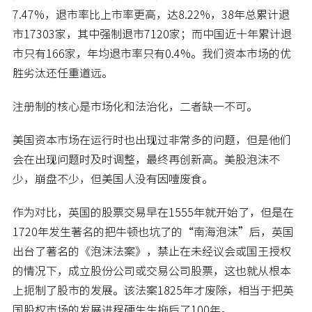
7.47%，退市率比上市率更高，达8.22%，38年总累计退
市17303家，其中强制退市7120家；而中国近十年累计退
市只有166家，年均退市率只有0.4%。我们资本市场的优
胜劣汰还任重道远。
注册制的核心是市场化和法治化，二者缺一不可。
美国资本市场在运行时也出现过非常多的问题，但是他们
会在出现问题时及时调整，最终再创新高。美股泡沫不
少，崩盘不少，但美国人没有因噎废食。
作为对比，英国的股票交易早在1555年就开始了，但是在
1720年发生著名的把牛顿也坑了的“南海泡沫”后，英国
出台了著名的《泡沫法案》，禁止在未经议会或国王授权
的情况下，成立股份公司或交易公司股票，这也就从根本
上扼制了股市的发展。该法案1825年才废除，相当于把英
国股权市场的发展进程硬生生拖后了100年。