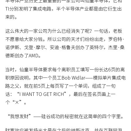
半导体产业历史上最重要的一家公司叫仙童半导体，它和
TI分别发明了集成电路，半个半导体产业都是由它衍生出
来的。
这么伟大的一家公司为什么已经消失了呢？一句话，老板
不愿意给大家分钱。所以公司的天才们纷纷出走，罗伯特·
诺伊斯、戈登·摩尔、安迪·格鲁夫创办了英特尔，杰里·桑
德斯创办了AMD。
当时，仙童半导体要求每个离职员工填写一份长达6页的离
职原因说明，其中一个员工Bob Widlar——模拟单片集成电
路之父，就在前5页上每页写了一个单词，组成了一句
话：“I WANT TO GET RICH”，最后在签名页画上一
个“×”。
“我想发财”——硅谷成功的秘密就在这简单的四个字里。
财富效应被发扬光大是在之后的纳斯达克，并在互联网泡