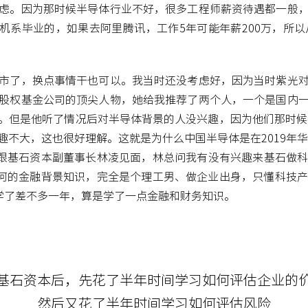
虑。因为那时候半导体行业不好，很多工程师薪资待遇都一般
算机系毕业的，如果去阿里腾讯，工作5年可能年薪200万，所
市了，换点事情干也可以。我当时还没考虑好，因为当时紫光
股权基金公司的顶尖人物，她给我推荐了两个人，一个是国内
。但是他听了情况后对半导体背景的人没兴趣，因为他们那时候在
不大，这也很好理解。这就是为什么中国半导体是在2019年华
我跟基石资本副董事长林凌见面，林总问我有没有兴趣来基石做
何的金融背景知识，完全是个理工男、做企业出身，只懂科技
学了差不多一年，算是学了一点金融和财务知识。
基石资本后，先花了半年时间学习如何评估企业的
然后又花了半年时间学习如何评估风险