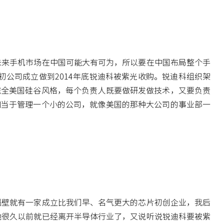
未来手机市场在中国可能大有可为，所以要在中国布局整个手
初公司成立做到2014年底锐迪科被紫光收购。锐迪科组织架
完全美国硅谷风格，每个负责人既要做研发做技术，又要负责
相当于管理一个小的公司，就像美国的那种大公司的事业部一
隔壁就有一家成立比我们早、名气更大的芯片初创企业，我后
她很久以前就已经离开半导体行业了，又说听说锐迪科要被紫