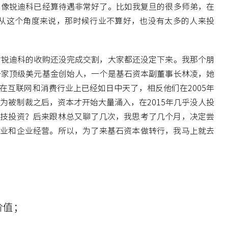
，像锐迪科已经算待遇非常好了。比如我复旦的很多师弟，在
以从这个角度来说，那时候行业不算好，也没有太多的人来投
对锐迪科的收购还没完成交割，大家都还没定下来。我那个朋
一家顶级美元基金创始人，一个是基石资本副董事长林凌，她
互联网和消费行业上已经如日中天了，相反他们在2005年
为被制裁之后，资本才开始大量涌入，在2015年几乎没人投
科技投资？后来跟林总又聊了几次，我思考了几个月，决定尝
产业和企业经营。所以，为了来基石资本做转行，我马上就去
价值；