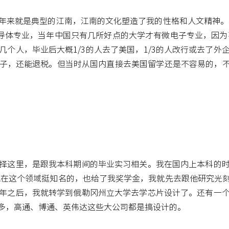
年来就是典型的江南，江南的文化塑造了我的性格和人文精神。我
导体专业，当年中国只有几所好点的大学才有微电子专业，因为不
个人，毕业后大概1/3的人去了美国，1/3的人改行或去了
子，还能退税。但当时从国内直接去美国留学还是不容易的，不
择这里，是跟我本科期间的毕业实习相关。我在国内上本科的
他在这个领域挺知名的，也给了我奖学金，我就先去跟他研究光
年之后，我就转学到俄勒冈州立大学去学芯片设计了。还有一
多，高通、博通、英伟达这些大公司都是搞设计的。