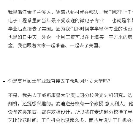
我是浙江金华兰溪人，诸葛八卦村就在那边，我们那里上千
电子工程系里面当年最不受欢迎的微电子专业——也就是半
毕业后直接去了美国。因为我们那时候学半导体专业的也没几
也是如日中天，外企一个月工资可以在上海买一平方米的房
金，我也跟着大家一起准备、一起去了美国。­­­
你是复旦硕士毕业就直接去了俄勒冈州立大学吗？
不是，我先去了威斯康星大学麦迪逊分校做光刻机研究。选
刻机，还挺感兴趣的。麦迪逊分校有一个教授,意大利人，
设备这类东西，都喜欢搞设计，所以我在麦迪逊分校待了半
艺比较花时间，工作机会也没那么多，而芯片设计工作机会