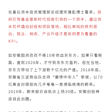
在基石资本投资管理部总经理宋建彪博士看来，
政
府引导基金是新时代招商引资的一个抓手，通过资
本杠杆撬动创投和项目落地，相比单纯的获利退
出，就业、税收、产业升级才是政府更为看重的
KPI。
如安徽国资孜孜不倦10年供血京东方，如果只看账
面，直到2020年，才守到京东方盈利，但在当地，
京东方带动了上下游数千亿元的产值。2018年底，
安徽省又逆势站队支持“最惨中年人”李斌，以70
亿真金白银投向几乎奄奄一息濒临绝境的蔚来。
2019年，蔚来股价自低点上扬30倍。安徽创投神
迹自此出圈。