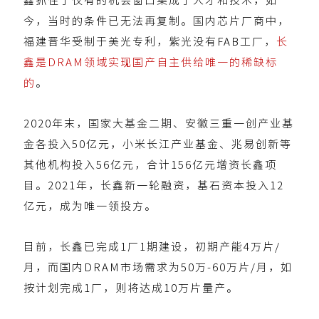
鑫抓住了仅有的机会窗口集成了人才和技术，如
今，当时的条件已无法再复制。国内芯片厂商中，
福建晋华受制于美光专利，紫光没有FAB工厂，
长
鑫是DRAM领域实现国产自主供给唯一的稀缺标
的
。
2020年末，国家大基金二期、安徽三重一创产业基
金各投入50亿元，小米长江产业基金、兆易创新等
其他机构投入56亿元，合计156亿元增资长鑫项
目。2021年，长鑫新一轮融资，基石资本投入12
亿元，成为唯一领投方。
目前，长鑫已完成1厂1期建设，初期产能4万片/
月，而国内DRAM市场需求为50万-60万片/月，如
按计划完成1厂，则将达成10万片量产。