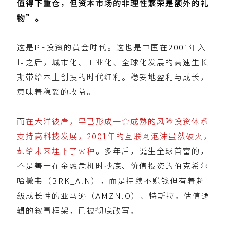
值得下重仓，但资本市场的非理性繁荣是额外的礼
物”。
这是PE投资的黄金时代。这也是中国在2001年入
世之后，城市化、工业化、全球化发展的高速生长
期带给本土创投的时代红利。
稳妥地盈利与成长，
意味着稳妥的收益。
而
在大洋彼岸，早已形成一套成熟的风险投资体系
支持高科技发展，2001年的互联网泡沫虽然破灭，
却给未来埋下了火种
。多年后，诞生全球首富的，
不是善于在金融危机时抄底、价值投资的伯克希尔
哈撒韦（BRK_A.N），而是持续不赚钱但有着超
级成长性的亚马逊（AMZN.O）、特斯拉。估值逻
辑的叙事框架，已被彻底改写。