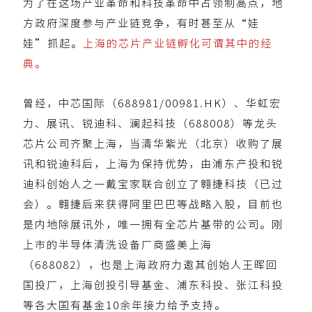
为了在这场产业革命和科技革命中占领制高点，地
方政府深度参与产业链竞争，有时甚至从“娃
娃”抓起。
上海的芯片产业链孵化可谓其中的经
典。
曾经，中芯国际（688981/00981.HK）、华虹宏
力、展讯、锐迪科、澜起科技（688008）等龙头
芯片公司齐聚上海，当清华紫光（北京）收购了展
讯和锐迪科后，上海为保持优势，由浦东产投和锐
迪科创始人之一戴宝家联合创立了翱捷科技（已过
会）。翱捷后来获得阿里巴巴等战略入股，目前也
是内地除展讯外，唯一拥有全芯片基带的公司。刚
上市的半导体清洗设备厂商盛美上海
（688082），也是上海政府力邀其创始人王晖回
国投厂，上海创投引导基金、浦东科投、张江科投
等各大国有基金10余年接力给予支持。